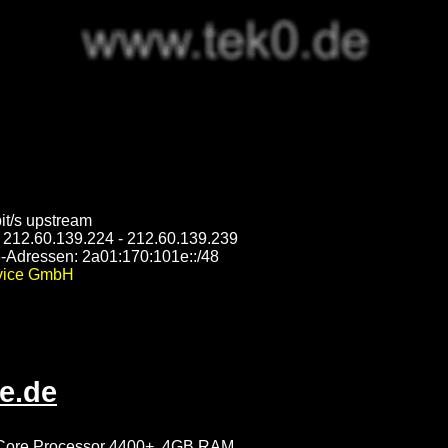
it/s upstream
 212.60.139.224 - 212.60.139.239
dressen: 2a01:170:101e::/48
rvice GmbH
e.de
Core Processor 4400+, 4GB RAM