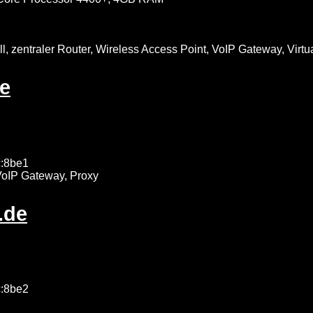
l, zentraler Router, Wireless Access Point, VoIP Gateway, Virtu
de
c:8be1
oIP Gateway, Proxy
.de
c:8be2