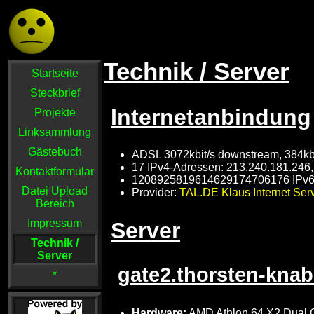
Technik / Server
Startseite
Steckbrief
Internetanbindung
Projekte
Linksammlung
Gästebuch
ADSL 3072kbit/s downstream, 384kb
17 IPv4-Adressen: 213.240.181.246,
Kontaktformular
1208925819614629174706176 IPv6-A
Datei Upload
Provider:
TAL.DE Klaus Internet Se
Bereich
Impressum
Server
Technik /
Server
gate2.thorsten-knab
*
Hardware:
AMD Athlon 64 X2 Dual 