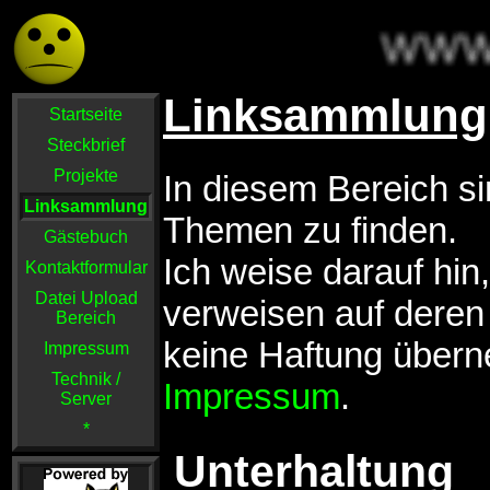
Linksammlung
Startseite
Steckbrief
Projekte
In diesem Bereich si
Linksammlung
Themen zu finden.
Gästebuch
Ich weise darauf hin
Kontaktformular
Datei Upload
verweisen auf deren 
Bereich
keine Haftung über
Impressum
Technik /
Impressum
.
Server
*
Unterhaltung