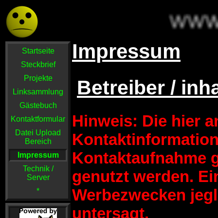
Impressum
Startseite
Steckbrief
Projekte
Betreiber / inh
Linksammlung
Gästebuch
Hinweis: Die hier 
Kontaktformular
Datei Upload
Kontaktinformation
Bereich
Kontaktaufnahme 
Impressum
Technik /
genutzt werden. E
Server
Werbezwecken jegli
*
untersagt.